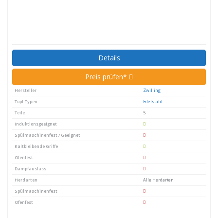
Details
Preis prüfen*
Hersteller
Zwilling
Topf-Typen
Edelstahl
Teile
5
Induktionsgeeignet
Spülmaschinenfest / Geeignet
Kaltbleibende Griffe
Ofenfest
Dampfauslass
Herdarten
Alle Herdarten
Spülmaschinenfest
Ofenfest