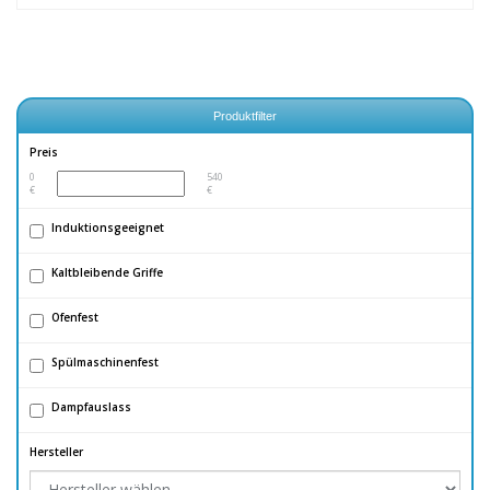
Produktfilter
Preis
0
540
Induktionsgeeignet
Kaltbleibende Griffe
Ofenfest
Spülmaschinenfest
Dampfauslass
Hersteller